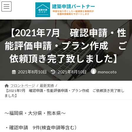
コ
ナ
ン
ビ
テ
ゲ
ン
ー
【2021年7月 確認申請・性
ツ
シ
へ
ョ
能評価申請・プラン作成 ご
ス
ン
キ
に
依頼頂き完了致しました】
ッ
移
プ
動
最
2021年8月10日
2021年8月10日
monocoto
終
更
新
日
フロントページ
最新実績
時
【2021年7月 確認申請・性能評価申請・プラン作成 ご依頼頂き完了致し
:
ました】
～福岡県・大分県・熊本県～
・確認申請 9件(検査申請等含む）