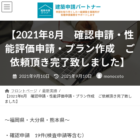
コ
ナ
ン
ビ
テ
ゲ
ン
ー
【2021年8月 確認申請・性
ツ
シ
へ
ョ
能評価申請・プラン作成 ご
ス
ン
キ
に
依頼頂き完了致しました】
ッ
移
プ
動
最
2021年9月10日
2021年9月10日
monocoto
終
更
新
日
フロントページ
最新実績
時
【2021年8月 確認申請・性能評価申請・プラン作成 ご依頼頂き完了致し
:
ました】
～福岡県・大分県・熊本県～
・確認申請 19件(検査申請等含む）