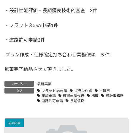
・設計性能評価・長期優良技術的審査 3件
・フラット３5SA申請1件
・道路許可申請2件
.プラン作成・仕様確定打ち合わせ業務依頼 ５件
無事完了納品させて頂きました。
最新実績
カテゴリー
フラット35申請
プラン作成
古賀市
タグ
確認申請
確認申請代行
福岡
設計事務所
道路許可申請
長期優良
前の記事