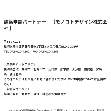
建築申請パートナー 【モノコトデザイン株式会
社 】
〒811-0121
福岡県糟屋郡新宮町美咲2丁目8-5 コスモスBLD.5 201号
TEL 092-410-4262 FAX 092-410-4263
【申請サポートエリア】
福岡県全域 福岡市 北九州市 山口県 熊本県 大分県 佐賀県 宮崎
県 鹿児島県
その他エリアはお気軽にお問い合わせください（WEB申請については全国対
応可）
【設計支援エリア】
福岡市全域 北九州市全域 糟屋郡新宮町近郊
Copyright © 建築申請パートナー ｜ 工務店・ハウスメーカーさま向け建築