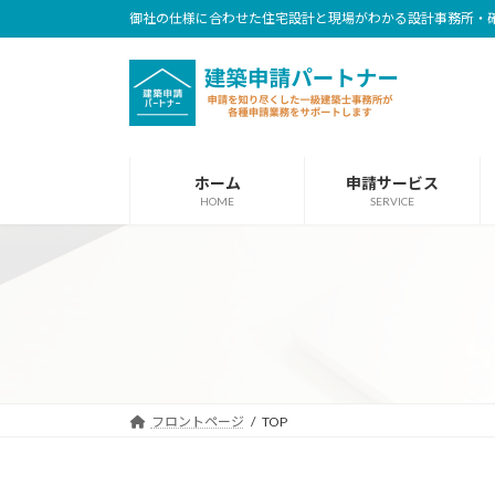
コ
ナ
御社の仕様に合わせた住宅設計と現場がわかる設計事務所・
ン
ビ
テ
ゲ
ン
ー
ツ
シ
へ
ョ
ホーム
申請サービス
ス
ン
HOME
SERVICE
キ
に
ッ
移
プ
動
フロントページ
TOP