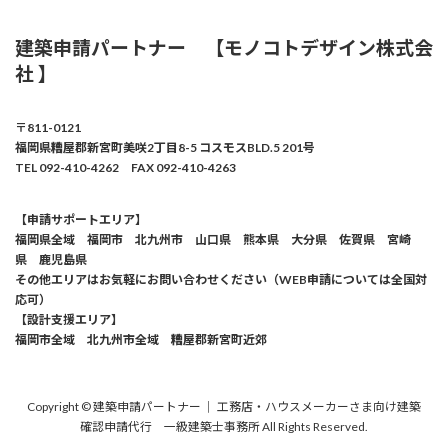
建築申請パートナー 【モノコトデザイン株式会
社 】
〒811-0121
福岡県糟屋郡新宮町美咲2丁目8-5 コスモスBLD.5 201号
TEL 092-410-4262 FAX 092-410-4263
【申請サポートエリア】
福岡県全域 福岡市 北九州市 山口県 熊本県 大分県 佐賀県 宮崎
県 鹿児島県
その他エリアはお気軽にお問い合わせください（WEB申請については全国対
応可）
【設計支援エリア】
福岡市全域 北九州市全域 糟屋郡新宮町近郊
Copyright © 建築申請パートナー ｜ 工務店・ハウスメーカーさま向け建築
確認申請代行 一級建築士事務所 All Rights Reserved.