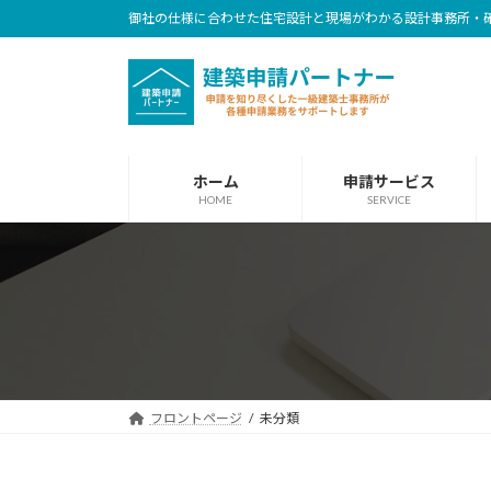
コ
ナ
御社の仕様に合わせた住宅設計と現場がわかる設計事務所・
ン
ビ
テ
ゲ
ン
ー
ツ
シ
へ
ョ
ホーム
申請サービス
ス
ン
HOME
SERVICE
キ
に
ッ
移
プ
動
フロントページ
未分類