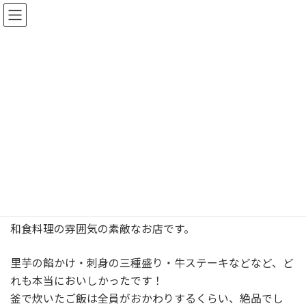
コ
ナ
ン
ビ
テ
ゲ
ン
ー
ツ
シ
忘年会
へ
ョ
ス
ン
最
2025年12月19日
2025年12月19日
monocoto
キ
に
終
更
ッ
移
新
日
プ
動
フロントページ
ブログ
忘年会
時
:
2025年も残りわずかとなりましたので、スタッフみんな
で忘年会にいきました。
和食料理の雰囲気の素敵なお店です。
里芋の餡かけ・刺身の三種盛り・牛ステーキなどなど、ど
れも本当においしかったです！
釜で炊いたご飯は全員がおかわりするくらい、絶品でし