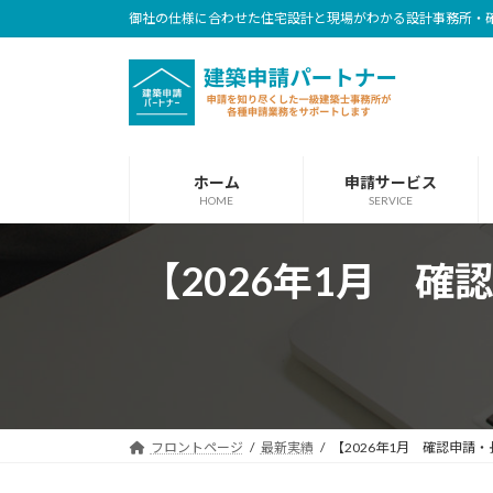
コ
ナ
御社の仕様に合わせた住宅設計と現場がわかる設計事務所・
ン
ビ
テ
ゲ
ン
ー
ツ
シ
へ
ョ
ホーム
申請サービス
ス
ン
HOME
SERVICE
キ
に
ッ
移
【2026年1月 確
プ
動
フロントページ
最新実績
【2026年1月 確認申請