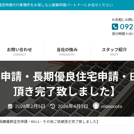
確認申請代行事務所をお探しなら建築申請パートナーにお任せください
お気軽にお問
092
受付時間 9:00-
お問い合わせ
当社の強み
スタッフ紹介
CONTACT
STRENGTH
STAFF
認申請・長期優良住宅申請・
頂き完了致しました】
最
2026年2月5日
2026年4月3日
monocoto
終
更
新
・長期優良住宅申請・BELS・その他ご依頼頂き完了致しました】
日
時
: