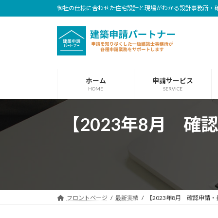
コ
ナ
御社の仕様に合わせた住宅設計と現場がわかる設計事務所・
ン
ビ
テ
ゲ
ン
ー
ツ
シ
へ
ョ
ホーム
申請サービス
ス
ン
HOME
SERVICE
キ
に
ッ
移
【2023年8月 確
プ
動
フロントページ
最新実績
【2023年8月 確認申請