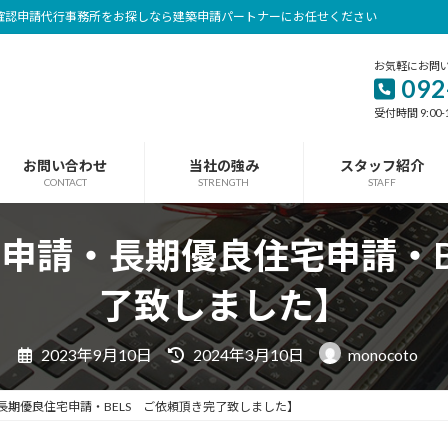
確認申請代行事務所をお探しなら建築申請パートナーにお任せください
お気軽にお問
092
受付時間 9:00-
お問い合わせ
当社の強み
スタッフ紹介
CONTACT
STRENGTH
STAFF
認申請・長期優良住宅申請・
了致しました】
最
2023年9月10日
2024年3月10日
monocoto
終
更
新
・長期優良住宅申請・BELS ご依頼頂き完了致しました】
日
時
: