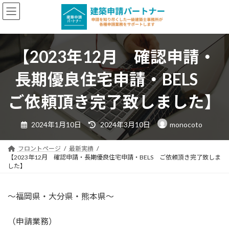
コ
ナ
ン
ビ
テ
ゲ
ン
ー
【2023年12月 確認申請・
ツ
シ
へ
ョ
長期優良住宅申請・BELS
ス
ン
キ
に
ご依頼頂き完了致しました】
ッ
移
プ
動
最
2024年1月10日
2024年3月10日
monocoto
終
更
新
日
フロントページ
最新実績
時
【2023年12月 確認申請・長期優良住宅申請・BELS ご依頼頂き完了致しま
:
した】
～福岡県・大分県・熊本県～
（申請業務）