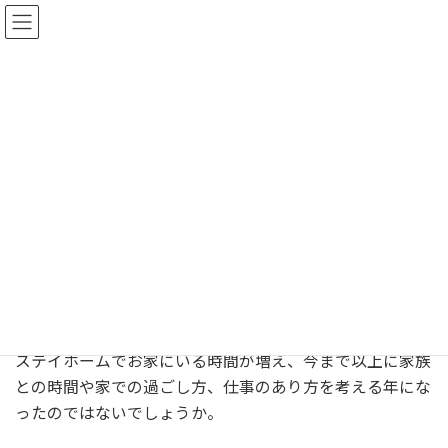
コ
ナ
ン
ビ
テ
ゲ
ン
ー
ツ
シ
年末年始のご連絡
へ
ョ
ス
ン
最
2020年12月30日
2023年9月29日
monocoto
キ
に
終
更
ッ
移
新
日
プ
動
フロントページ
スタッフブログ
年末年始のご連絡
時
:
本年もあと少しで終わろうとしております。
今年は、コロナ禍で大変な年になりました。
住まいのあり方も一部変わってしまった様に思えます。
ステイホームでお家にいる時間が増え、今まで以上に家族
との時間や家での過ごし方、仕事のあり方を考える年にな
ったのではないでしょうか。