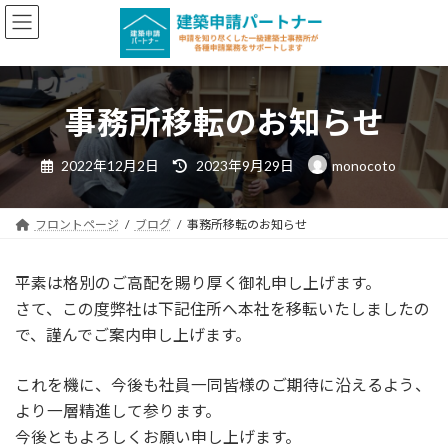
コ
ナ
ン
ビ
テ
ゲ
ン
ー
ツ
シ
事務所移転のお知らせ
へ
ョ
ス
ン
最
2022年12月2日
2023年9月29日
monocoto
キ
に
終
更
ッ
移
新
日
プ
動
フロントページ
ブログ
事務所移転のお知らせ
時
:
平素は格別のご高配を賜り厚く御礼申し上げます。
さて、この度弊社は下記住所へ本社を移転いたしましたの
で、謹んでご案内申し上げます。
これを機に、今後も社員一同皆様のご期待に沿えるよう、
より一層精進して参ります。
今後ともよろしくお願い申し上げます。