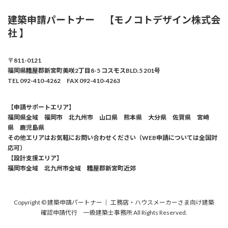
建築申請パートナー 【モノコトデザイン株式会
社 】
〒811-0121
福岡県糟屋郡新宮町美咲2丁目8-5 コスモスBLD.5 201号
TEL 092-410-4262 FAX 092-410-4263
【申請サポートエリア】
福岡県全域 福岡市 北九州市 山口県 熊本県 大分県 佐賀県 宮崎
県 鹿児島県
その他エリアはお気軽にお問い合わせください（WEB申請については全国対
応可）
【設計支援エリア】
福岡市全域 北九州市全域 糟屋郡新宮町近郊
Copyright © 建築申請パートナー ｜ 工務店・ハウスメーカーさま向け建築
確認申請代行 一級建築士事務所 All Rights Reserved.