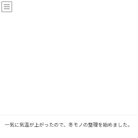
コ
ナ
ン
ビ
テ
ゲ
ン
ー
マイコのマイホーム教室：収
ツ
シ
へ
ョ
納
ス
ン
キ
に
最
ッ
移
2015年5月15日
2015年5月15日
monocoto
終
プ
動
更
新
日
フロントページ
スタッフブログ
マイコのマイホーム教室：収納
時
:
皆様、こんにちは！
モノコトデザインオフィスのスタッフ・マイコです♪
一気に気温が上がったので、冬モノの整理を始めました。