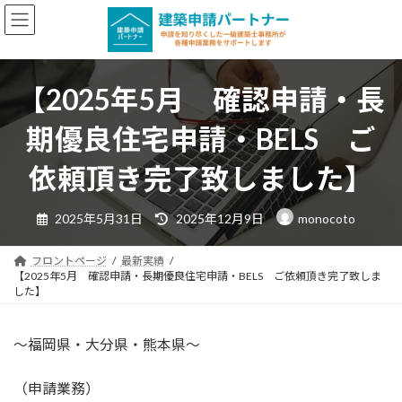
コ
ナ
ン
ビ
テ
ゲ
ン
ー
【2025年5月 確認申請・長
ツ
シ
へ
ョ
期優良住宅申請・BELS ご
ス
ン
キ
に
依頼頂き完了致しました】
ッ
移
プ
動
最
2025年5月31日
2025年12月9日
monocoto
終
更
新
日
フロントページ
最新実績
時
【2025年5月 確認申請・長期優良住宅申請・BELS ご依頼頂き完了致しま
:
した】
～福岡県・大分県・熊本県～
（申請業務）